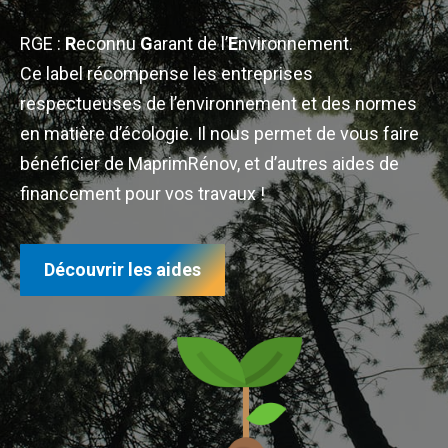
RGE :
R
econnu
G
arant de l’
E
nvironnement.
Ce label récompense les entreprises
respectueuses de l’environnement et des normes
en matière d’écologie. Il nous permet de vous faire
bénéficier de MaprimRénov, et d’autres aides de
financement pour vos travaux !
Découvrir les aides