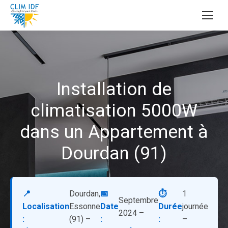
Installation de
climatisation 5000W
dans un Appartement à
Dourdan (91)
📍
Dourdan,
📅
⏱️
1
Septembre
Localisation
Essonne
Date
Durée
journée
2024 –
:
(91) –
:
:
–